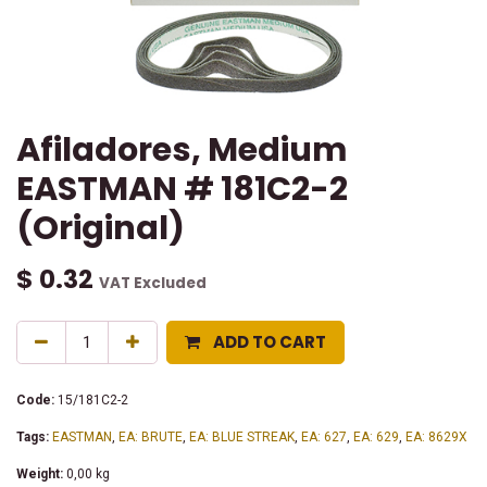
Afiladores, Medium
EASTMAN # 181C2-2
(Original)
$
0.32
VAT Excluded
ADD TO CART
Code:
15/181C2-2
Tags:
EASTMAN
,
EA: BRUTE
,
EA: BLUE STREAK
,
EA: 627
,
EA: 629
,
EA: 8629X
Weight:
0,00
kg